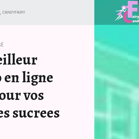
TOP 5 : MEILLEUR MAGASIN BIO EN LIGNE PAS CHER POUR VOS GOURMANDISES SUCREES
CANDYFAIRY
Blog d'une fée
SÉ
eilleur
 en ligne
our vos
s sucrees