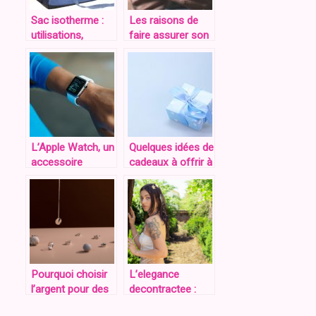
Sac isotherme :
Les raisons de
utilisations,
faire assurer son
fonctionnement
smartphone
et avantages.
L’Apple Watch, un
Quelques idées de
accessoire
cadeaux à offrir à
technologique à la
sa meilleure amie.
pointe de la mode
Pourquoi choisir
L’elegance
l’argent pour des
decontractee :
bijoux ?
Sublimez votre