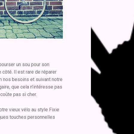
bourser un sou pour son
 côté. Il est rare de réparer
n nos besoins et suivant notre
aire, que cela n’intéresse pas
 coûte pas si cher.
tre vieux vélo au style Fixie
lques touches personnelles