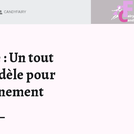
LE VÉLO FIXIE : UN TOUT NOUVEAU MOD
CANDYFAIRY
Blog d'une fée
 : Un tout
dèle pour
înement