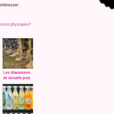
intéresser :
rcices physiques?
Les chaussures
de securite pour
les
professionnels :
confort et style
au travail