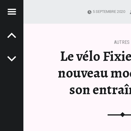
Menu
5 SEPTEMBRE 2020
Post navigation
AIRY
UVEAU MODÈLE POUR SON ENTRAÎNEMENT
AUTRES
Le vélo Fixie
nouveau mo
son entra