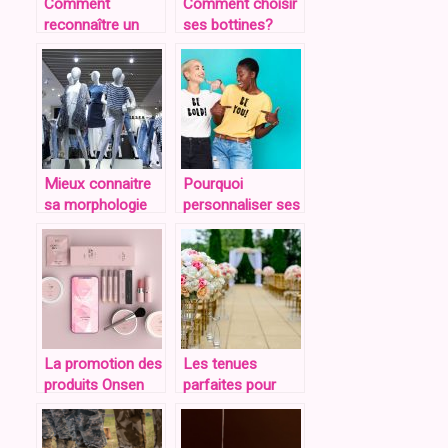
Comment
Comment choisir
reconnaître un
ses bottines?
véritable fan de
shopping?
Mieux connaitre
Pourquoi
sa morphologie
personnaliser ses
pour un shopping
T-shirts ?
idéal!
La promotion des
Les tenues
produits Onsen
parfaites pour
sur
une invitation à un
showroomprive
mariage.