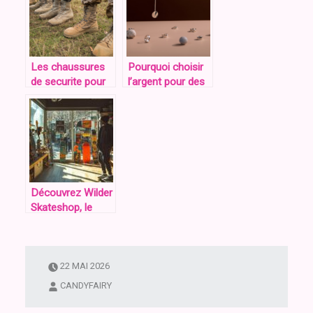
Les chaussures
Pourquoi choisir
de securite pour
l’argent pour des
les
bijoux ?
professionnels :
confort et style
au travail
Découvrez Wilder
Skateshop, le
cœur du skate à
Nice : Notre
sélection de
streetwear
22 MAI 2026
exclusif
CANDYFAIRY