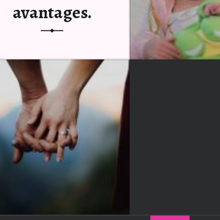
avantages.
Les sacs isothermes, à la
différence des réfrigérateurs,
sont des récipients mobiles…