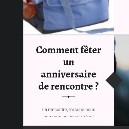
Comment fêter
un
anniversaire
de rencontre ?
La rencontre, lorsque nous
sommes en couple, c’est
toujours un moment dont…